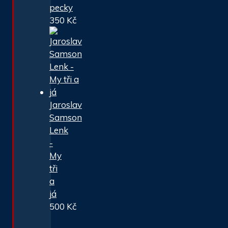
pecky
350
Kč
Jaroslav
Samson
Lenk
-
My
tři
a
já
500
Kč