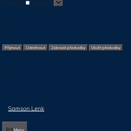
Marketing
Marketing
Spravovat možnosti
Spravovat služby
Správa {vendor_count} prodejců
Přečtěte si více o těchto účelech
Přijmout
Odmítnout
Zobrazit předvolby
Uložit předvolby
Zobrazit předvolby
Zásady cookies
Přeskočit na obsah
Samson Lenk
Menu