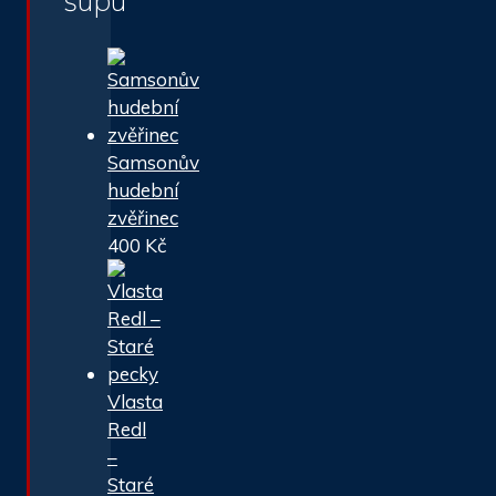
šupu
Samsonův
hudební
zvěřinec
400
Kč
Vlasta
Redl
–
Staré