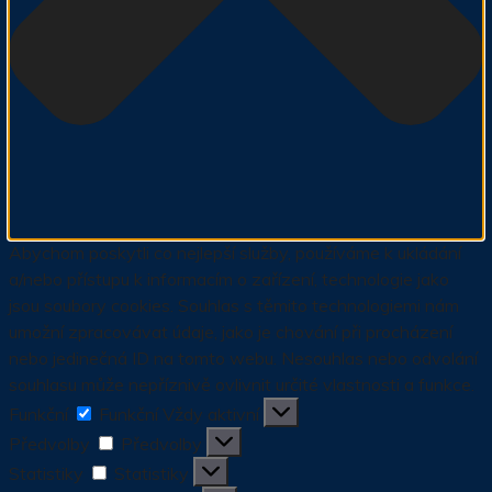
Abychom poskytli co nejlepší služby, používáme k ukládání
a/nebo přístupu k informacím o zařízení, technologie jako
jsou soubory cookies. Souhlas s těmito technologiemi nám
umožní zpracovávat údaje, jako je chování při procházení
nebo jedinečná ID na tomto webu. Nesouhlas nebo odvolání
souhlasu může nepříznivě ovlivnit určité vlastnosti a funkce.
Funkční
Funkční
Vždy aktivní
Předvolby
Předvolby
Statistiky
Statistiky