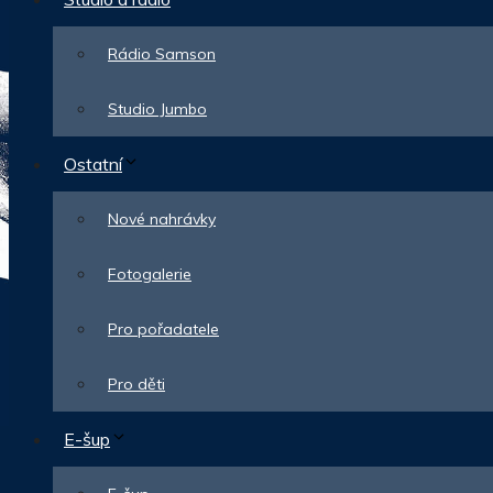
Rádio Samson
Studio Jumbo
Ostatní
Nové nahrávky
Fotogalerie
Pro pořadatele
Pro děti
E-šup