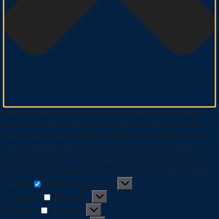
Abychom poskytli co nejlepší služby, používáme k ukládání
a/nebo přístupu k informacím o zařízení, technologie jako
jsou soubory cookies. Souhlas s těmito technologiemi nám
umožní zpracovávat údaje, jako je chování při procházení
nebo jedinečná ID na tomto webu. Nesouhlas nebo odvolání
souhlasu může nepříznivě ovlivnit určité vlastnosti a funkce.
Funkční
Funkční
Vždy aktivní
Předvolby
Předvolby
Statistiky
Statistiky