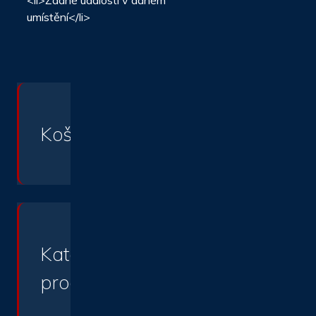
<li>Źádné události v daném
umístění</li>
Košík
Kategorie
produktu