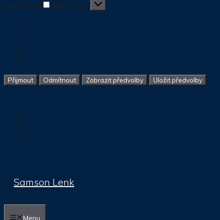
Marketing
Marketing
Spravovat možnosti
Spravovat služby
Správa {vendor_count} prodejců
Přečtěte si více o těchto účelech
Přijmout
Odmítnout
Zobrazit předvolby
Uložit předvolby
Zobrazit předvolby
Zásady cookies
Přeskočit na obsah
Samson Lenk
Menu