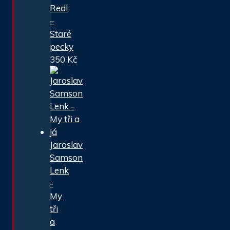
Redl
–
Staré
pecky
350
Kč
Jaroslav
Samson
Lenk
-
My
tři
a