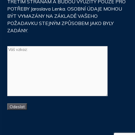
TŘETÍM STRANÁM A BUDOU VYUŽITY POUZE PRO
POTŘEBY Jaroslava Lenka. OSOBNÍ ÚDAJE MOHOU
BÝT VYMAZÁNY NA ZÁKLADĚ VAŠEHO
POŽADAVKU STEJNÝM ZPŮSOBEM JAKO BYLY
ZADÁNY.