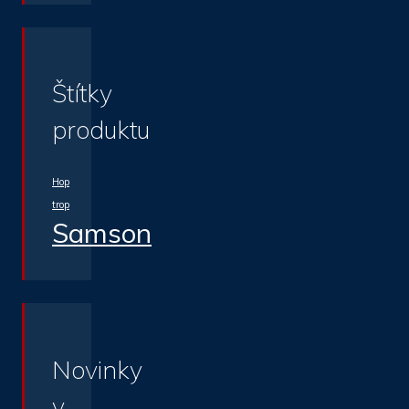
Štítky
produktu
Hop
trop
Samson
Novinky
v