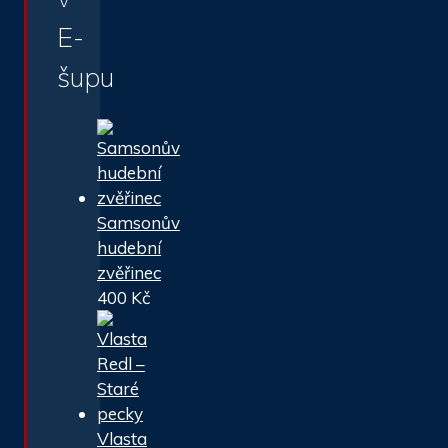
E-
šupu
Samsonův
hudební
zvěřinec
400
Kč
Vlasta