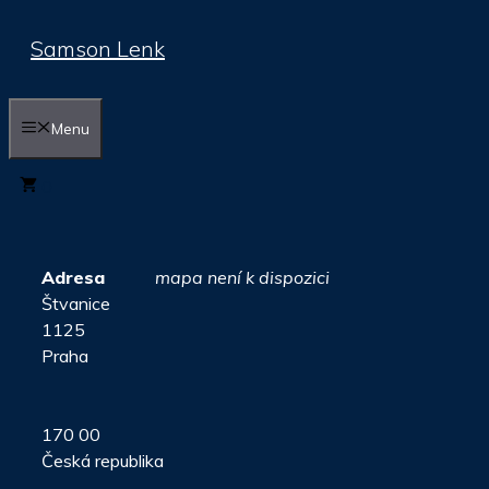
Přeskočit
Samson Lenk
na
obsah
Menu
0
Adresa
mapa není k dispozici
Štvanice
1125
Praha
170 00
Česká republika