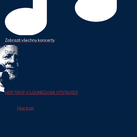
Zobrazit všechny koncerty
Datum
Čas
Událost
Účastníci
Typ akce
08.08.2026
18:30
HOP TROP V LOUNECH NA VÝSTAVIŠTI
Výstaviště Louny, Louny 1
Hop trop
Datum
Čas
Událost