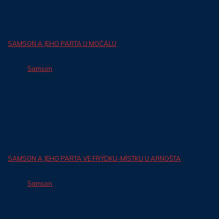
Účastníci
Typ akce
15.08.2026
19:00
SAMSON A JEHO PARTA U MOČÁLU
U Močálu, Stružnice
Samson
Datum
Čas
Událost
Účastníci
Typ akce
20.08.2026
19:00
SAMSON A JEHO PARTA VE FRÝDKU-MÍSTKU U ARNOŠTA
Hospůdka u Arnošta, Frýdek- Místek
Samson
Datum
Čas