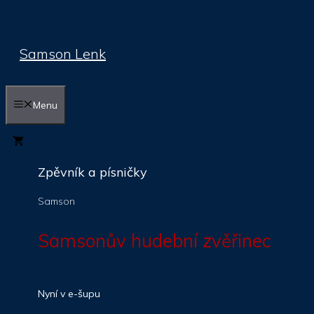
Přeskočit na obsah
Samson Lenk
Menu
0
Zpěvník a písničky
Samson
Samsonův hudební zvěřinec
Nyní v e-šupu