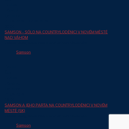
Událost
Účastníci
Typ akce
21.08.2026 - 22.08.2026
00:00
SAMSON - SÓLO NA COUNTRYLODĚNICI V NOVÉM MĚSTĚ
NAD VÁHOM
Zelená Voda, Nové mesto nad Váhom Slovensko
Samson
Datum
Čas
Událost
Účastníci
Typ akce
21.08.2026
16:00
SAMSON A JEHO PARTA NA COUNTRYLODĚNICI V NOVÉM
MĚSTĚ (SK)
Zelená Voda, Nové mesto nad Váhom Slovensko
Samson