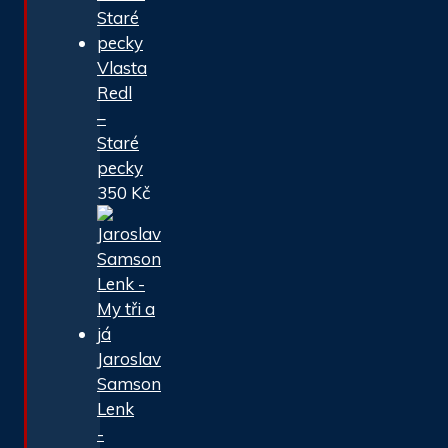
Vlasta
Redl
–
Staré
pecky
350
Kč
Jaroslav
Samson
Lenk
-