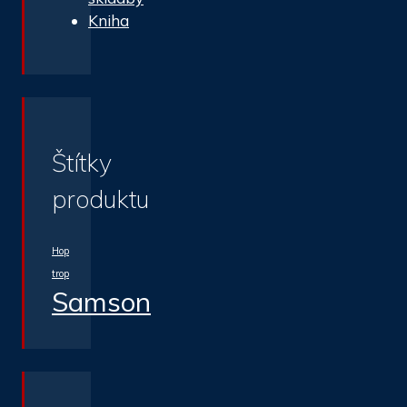
Kniha
Štítky
produktu
Hop
trop
Samson