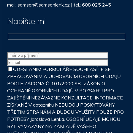
mail: samson@samsonlenk.cz | tel.: 608 025 245
Napište mi
ODESLÁNÍM FORMULÁŘE SOUHLASÍTE SE
ZPRACOVÁNÍM A UCHOVÁNÍM OSOBNÍCH ÚDAJŮ
PODLE ZÁKONA Č. 101/2000 SB., ZÁKON O
OCHRANĚ OSOBNÍCH ÚDAJŮ V ROZSAHU PRO
ZAJIŠTĚNÍ NEZÁVAZNÉ KONZULTACE. INFORMACE
ZÍSKANÉ V dotazníku NEBUDOU POSKYTOVÁNY
TŘETÍM STRANÁM A BUDOU VYUŽITY POUZE PRO
POTŘEBY Jaroslava Lenka. OSOBNÍ ÚDAJE MOHOU
BÝT VYMAZÁNY NA ZÁKLADĚ VAŠEHO