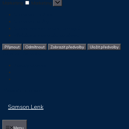
Marketing
Marketing
Spravovat možnosti
Spravovat služby
Správa {vendor_count} prodejců
Přečtěte si více o těchto účelech
Přijmout
Odmítnout
Zobrazit předvolby
Uložit předvolby
Zobrazit předvolby
Zásady cookies
Přeskočit na obsah
Samson Lenk
Menu