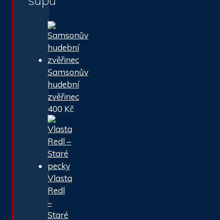
šupu
Samsonův
hudební
zvěřinec
400
Kč
Vlasta
Redl
–
Staré