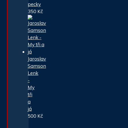
pecky
350
Kč
Jaroslav
Samson
Lenk
-
My
tři
a
já
500
Kč