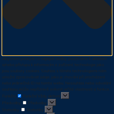
Abychom poskytli co nejlepší služby, používáme k ukládání
a/nebo přístupu k informacím o zařízení, technologie jako
jsou soubory cookies. Souhlas s těmito technologiemi nám
umožní zpracovávat údaje, jako je chování při procházení
nebo jedinečná ID na tomto webu. Nesouhlas nebo odvolání
souhlasu může nepříznivě ovlivnit určité vlastnosti a funkce.
Funkční
Funkční
Vždy aktivní
Předvolby
Předvolby
Statistiky
Statistiky