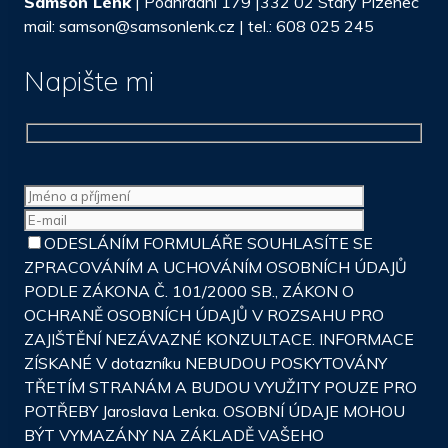
Samson Lenk
| Podhradní 179 |332 02 Starý Plzenec
mail: samson@samsonlenk.cz | tel.: 608 025 245
Napište mi
ODESLÁNÍM FORMULÁŘE SOUHLASÍTE SE
ZPRACOVÁNÍM A UCHOVÁNÍM OSOBNÍCH ÚDAJŮ
PODLE ZÁKONA Č. 101/2000 SB., ZÁKON O
OCHRANĚ OSOBNÍCH ÚDAJŮ V ROZSAHU PRO
ZAJIŠTĚNÍ NEZÁVAZNÉ KONZULTACE. INFORMACE
ZÍSKANÉ V dotazníku NEBUDOU POSKYTOVÁNY
TŘETÍM STRANÁM A BUDOU VYUŽITY POUZE PRO
POTŘEBY Jaroslava Lenka. OSOBNÍ ÚDAJE MOHOU
BÝT VYMAZÁNY NA ZÁKLADĚ VAŠEHO