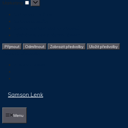
Marketing
Marketing
Spravovat možnosti
Spravovat služby
Správa {vendor_count} prodejců
Přečtěte si více o těchto účelech
Přijmout
Odmítnout
Zobrazit předvolby
Uložit předvolby
Zobrazit předvolby
Zásady cookies
Přeskočit
Samson Lenk
na
obsah
Menu