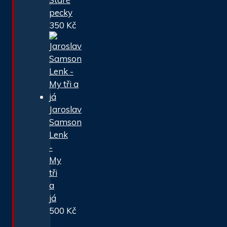
pecky
350
Kč
Jaroslav
Samson
Lenk
-
My
tři
a
já
500
Kč