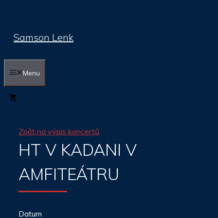
Přeskočit na obsah
Samson Lenk
Menu
0
Zpět na výpis koncertů
HT V KADANI V
AMFITEÁTRU
Datum