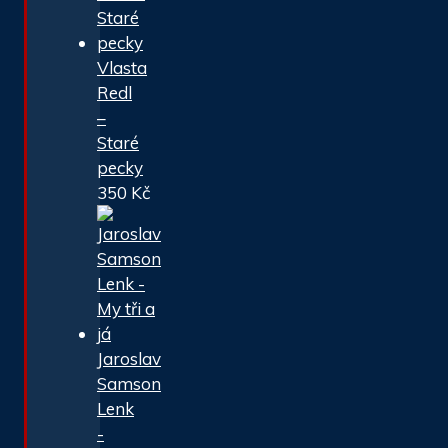
Vlasta
Redl
–
Staré
pecky
350
Kč
Jaroslav
Samson
Lenk
-