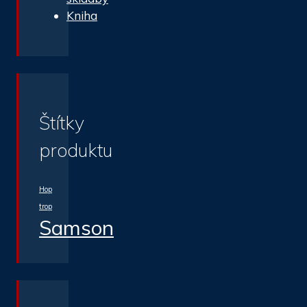
Kniha
Štítky
produktu
Hop
trop
Samson