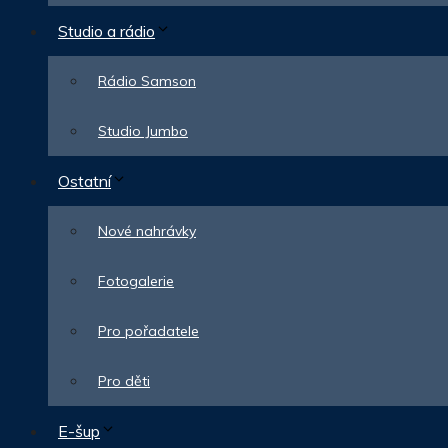
Studio a rádio
Rádio Samson
Studio Jumbo
Ostatní
Nové nahrávky
Fotogalerie
Pro pořadatele
Pro děti
E-šup