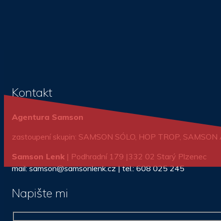
Kontakt
Agentura Samson
zastoupení skupin: SAMSON SÓLO, HOP TROP, SAMSO
Samson Lenk
| Podhradní 179 |332 02 Starý Plzenec
mail: samson@samsonlenk.cz | tel.: 608 025 245
Napište mi