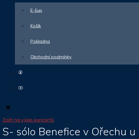
E-šup
Košík
Pokladna
Obchodní podmínky
0
Zpět na výpis koncertů
S- sólo Benefice v Ořechu u