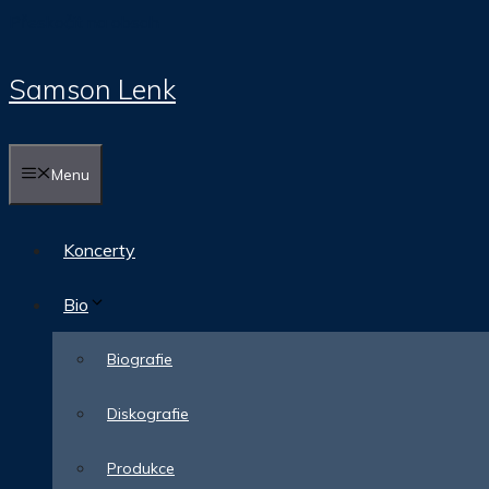
Přeskočit na obsah
Samson Lenk
Menu
Koncerty
Bio
Biografie
Diskografie
Produkce