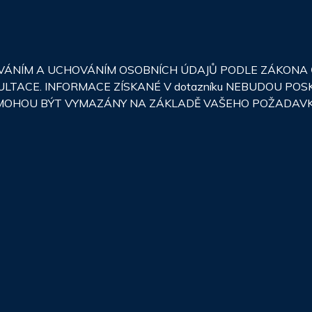
NÍM A UCHOVÁNÍM OSOBNÍCH ÚDAJŮ PODLE ZÁKONA Č.
ULTACE. INFORMACE ZÍSKANÉ V dotazníku NEBUDOU PO
JE MOHOU BÝT VYMAZÁNY NA ZÁKLADĚ VAŠEHO POŽADAV