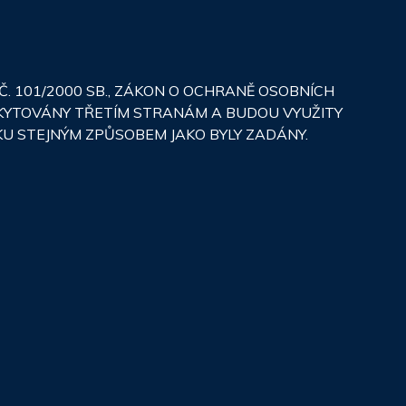
 101/2000 SB., ZÁKON O OCHRANĚ OSOBNÍCH
SKYTOVÁNY TŘETÍM STRANÁM A BUDOU VYUŽITY
KU STEJNÝM ZPŮSOBEM JAKO BYLY ZADÁNY.