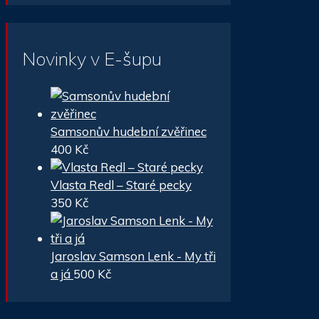
Novinky v E-šupu
Samsonův hudební zvěřinec
400
Kč
Vlasta Redl – Staré pecky
350
Kč
Jaroslav Samson Lenk - My tři
a já
500
Kč