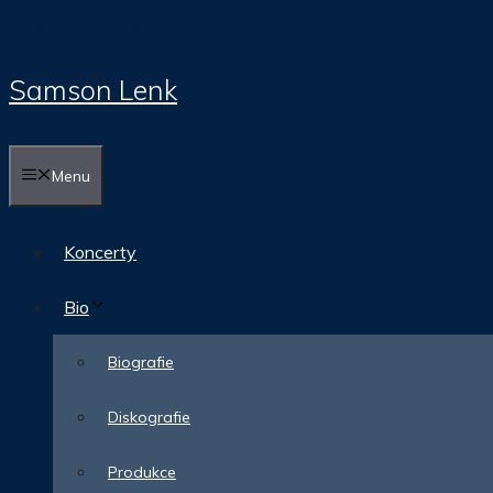
Přeskočit na obsah
Samson Lenk
Menu
Koncerty
Bio
Biografie
Diskografie
Produkce