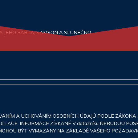
N A JEHO PARTA, SAMSON A SLUNEČNO
NÍM A UCHOVÁNÍM OSOBNÍCH ÚDAJŮ PODLE ZÁKONA Č.
ULTACE. INFORMACE ZÍSKANÉ V dotazníku NEBUDOU PO
JE MOHOU BÝT VYMAZÁNY NA ZÁKLADĚ VAŠEHO POŽADAV