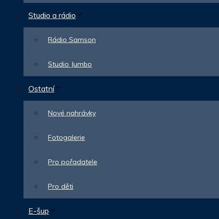
Studio a rádio
Rádio Samson
Studio Jumbo
Ostatní
Nové nahrávky
Fotogalerie
Pro pořadatele
Pro děti
E-šup