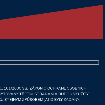
 101/2000 SB., ZÁKON O OCHRANĚ OSOBNÍCH
SKYTOVÁNY TŘETÍM STRANÁM A BUDOU VYUŽITY
KU STEJNÝM ZPŮSOBEM JAKO BYLY ZADÁNY.