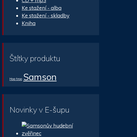
CD + mp3
Ke stažení - alba
Ke stažení - skladby
Kniha
Štítky produktu
Samson
Hop trop
Novinky v E-šupu