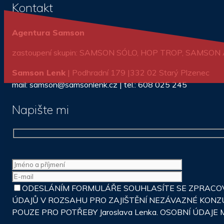
Kontakt
Agentura Samson
zastoupení skupin: SAMSON SÓLO, HOP TROP, SAMSO
Samson Lenk
| Podhradní 179 |332 02 Starý Plzenec
mail: samson@samsonlenk.cz | tel.: 608 025 245
Napište mi
ODESLÁNÍM FORMULÁŘE SOUHLASÍTE SE ZPRACOVÁ
ÚDAJŮ V ROZSAHU PRO ZAJIŠTĚNÍ NEZÁVAZNÉ KONZ
POUZE PRO POTŘEBY Jaroslava Lenka. OSOBNÍ ÚDA