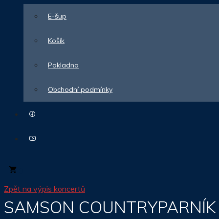
E-šup
Košík
Pokladna
Obchodní podmínky
0
Zpět na výpis koncertů
SAMSON COUNTRYPARNÍK