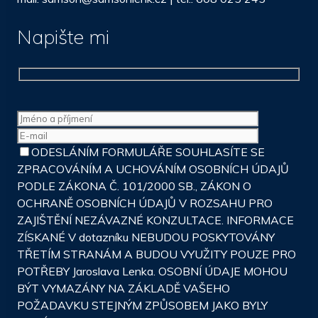
Napište mi
ODESLÁNÍM FORMULÁŘE SOUHLASÍTE SE
ZPRACOVÁNÍM A UCHOVÁNÍM OSOBNÍCH ÚDAJŮ
PODLE ZÁKONA Č. 101/2000 SB., ZÁKON O
OCHRANĚ OSOBNÍCH ÚDAJŮ V ROZSAHU PRO
ZAJIŠTĚNÍ NEZÁVAZNÉ KONZULTACE. INFORMACE
ZÍSKANÉ V dotazníku NEBUDOU POSKYTOVÁNY
TŘETÍM STRANÁM A BUDOU VYUŽITY POUZE PRO
POTŘEBY Jaroslava Lenka. OSOBNÍ ÚDAJE MOHOU
BÝT VYMAZÁNY NA ZÁKLADĚ VAŠEHO
POŽADAVKU STEJNÝM ZPŮSOBEM JAKO BYLY