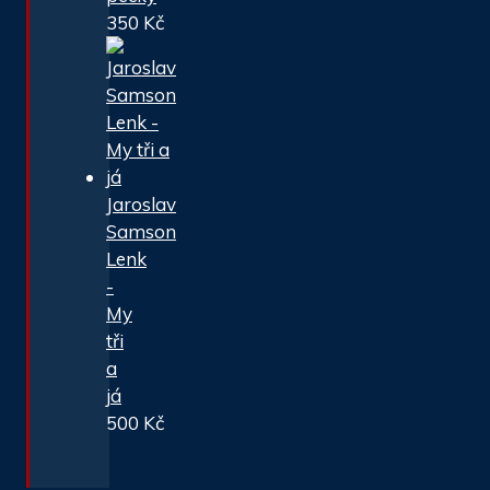
350
Kč
Jaroslav
Samson
Lenk
-
My
tři
a
já
500
Kč