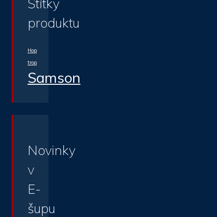
Štítky
produktu
Hop
trop
Samson
Novinky
v
E-
šupu