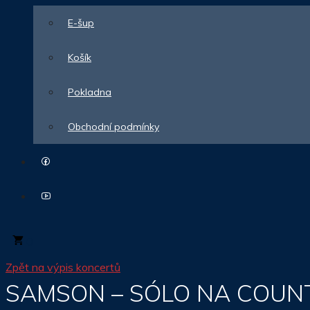
E-šup
Košík
Pokladna
Obchodní podmínky
0
Zpět na výpis koncertů
SAMSON – SÓLO NA COUN