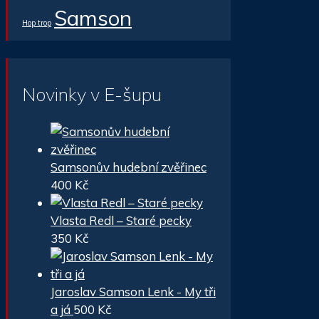
Samson
Hop trop
Novinky v E-šupu
Samsonův hudební zvěřinec
400
Kč
Vlasta Redl – Staré pecky
350
Kč
Jaroslav Samson Lenk - My tři
a já
500
Kč