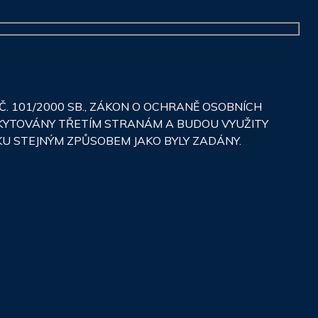
 101/2000 SB., ZÁKON O OCHRANĚ OSOBNÍCH
SKYTOVÁNY TŘETÍM STRANÁM A BUDOU VYUŽITY
KU STEJNÝM ZPŮSOBEM JAKO BYLY ZADÁNY.