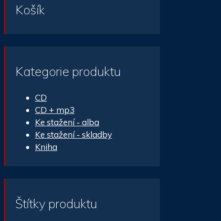
Košík
Kategorie produktu
CD
CD + mp3
Ke stažení - alba
Ke stažení - skladby
Kniha
Štítky produktu