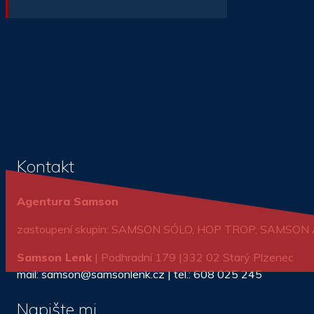
Kontakt
Agentura Samson
zastoupení skupin: SAMSON SÓLO, HOP TROP, SAMSO
Samson Lenk
| Podhradní 179 |332 02 Starý Plzenec
mail: samson@samsonlenk.cz | tel.: 608 025 245
Napište mi