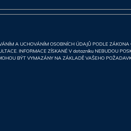
NÍM A UCHOVÁNÍM OSOBNÍCH ÚDAJŮ PODLE ZÁKONA Č.
ULTACE. INFORMACE ZÍSKANÉ V dotazníku NEBUDOU PO
JE MOHOU BÝT VYMAZÁNY NA ZÁKLADĚ VAŠEHO POŽADAV