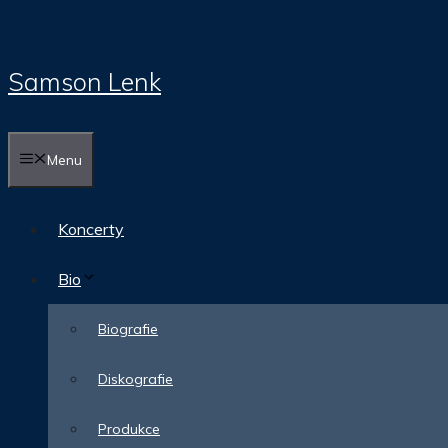
Přeskočit na obsah
Samson Lenk
Menu
Koncerty
Bio
Biografie
Diskografie
Produkce