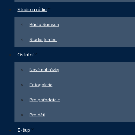
Studio a rádio
Rádio Samson
Studio Jumbo
Ostatní
Nové nahrávky
Fotogalerie
Pro pořadatele
Pro děti
E-šup