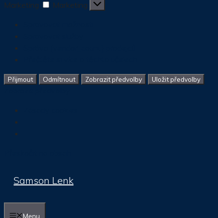
Marketing
Marketing
Spravovat možnosti
Spravovat služby
Správa {vendor_count} prodejců
Přečtěte si více o těchto účelech
Přijmout
Odmítnout
Zobrazit předvolby
Uložit předvolby
Zobrazit předvolby
Zásady cookies
Přeskočit na obsah
Samson Lenk
Menu