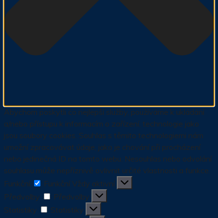
Abychom poskytli co nejlepší služby, používáme k ukládání
a/nebo přístupu k informacím o zařízení, technologie jako
jsou soubory cookies. Souhlas s těmito technologiemi nám
umožní zpracovávat údaje, jako je chování při procházení
nebo jedinečná ID na tomto webu. Nesouhlas nebo odvolání
souhlasu může nepříznivě ovlivnit určité vlastnosti a funkce.
Funkční
Funkční
Vždy aktivní
Předvolby
Předvolby
Statistiky
Statistiky