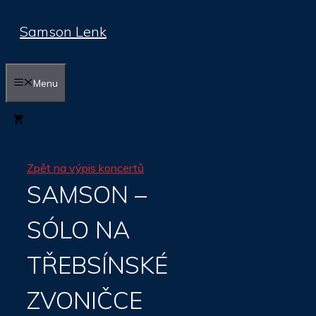
Přeskočit
Samson Lenk
na
obsah
Menu
0
Zpět na výpis koncertů
SAMSON –
SÓLO NA
TŘEBSÍNSKÉ
ZVONIČCE