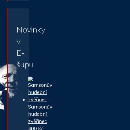
Novinky
v
E-
šupu
Samsonův
hudební
zvěřinec
400
Kč