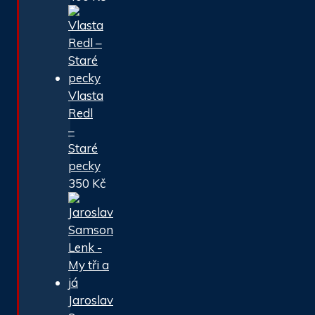
Vlasta
Redl
–
Staré
pecky
350
Kč
Jaroslav