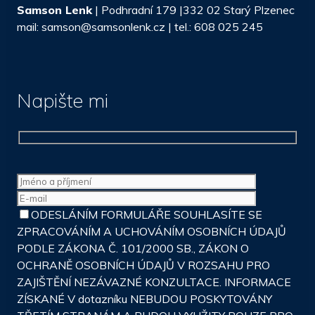
Samson Lenk
| Podhradní 179 |332 02 Starý Plzenec
mail: samson@samsonlenk.cz | tel.: 608 025 245
Napište mi
ODESLÁNÍM FORMULÁŘE SOUHLASÍTE SE
ZPRACOVÁNÍM A UCHOVÁNÍM OSOBNÍCH ÚDAJŮ
PODLE ZÁKONA Č. 101/2000 SB., ZÁKON O
OCHRANĚ OSOBNÍCH ÚDAJŮ V ROZSAHU PRO
ZAJIŠTĚNÍ NEZÁVAZNÉ KONZULTACE. INFORMACE
ZÍSKANÉ V dotazníku NEBUDOU POSKYTOVÁNY