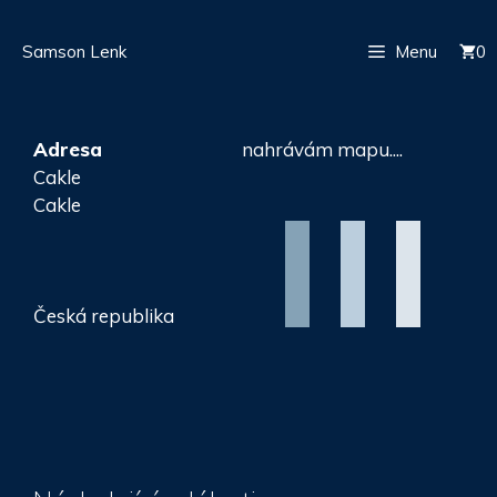
Přeskočit
Samson Lenk
Menu
0
na
obsah
Adresa
nahrávám mapu....
Cakle
Cakle
Česká republika