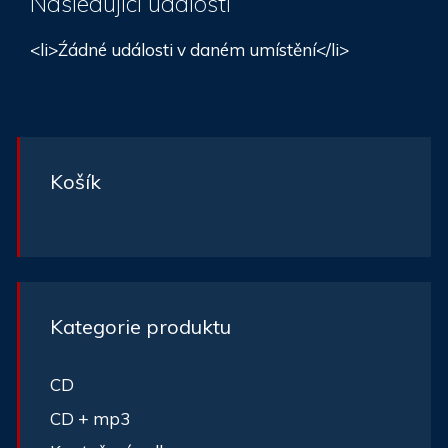
Následující události
<li>Źádné události v daném umístění</li>
Košík
Kategorie produktu
CD
CD + mp3