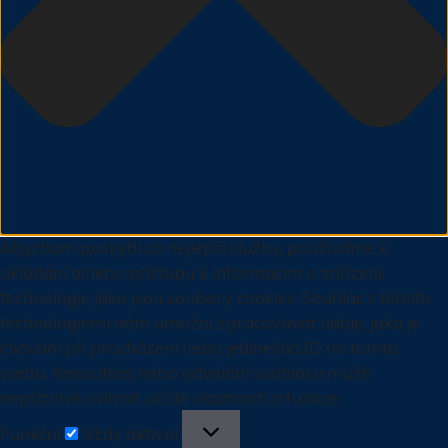
Abychom poskytli co nejlepší služby, používáme k
ukládání a/nebo přístupu k informacím o zařízení,
technologie jako jsou soubory cookies. Souhlas s těmito
technologiemi nám umožní zpracovávat údaje, jako je
chování při procházení nebo jedinečná ID na tomto
webu. Nesouhlas nebo odvolání souhlasu může
nepříznivě ovlivnit určité vlastnosti a funkce.
Funkční
Funkční
Vždy aktivní