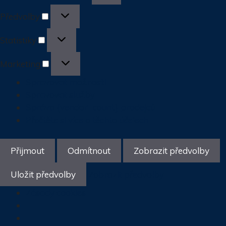
Předvolby
Předvolby
Statistiky
Statistiky
Marketing
Marketing
Spravovat možnosti
Spravovat služby
Správa {vendor_count} prodejců
Přečtěte si více o těchto účelech
Přijmout
Odmítnout
Zobrazit předvolby
Uložit předvolby
Zobrazit předvolby
Zásady cookies