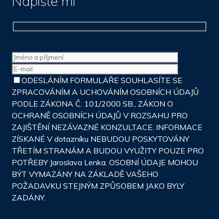
Napište mi
ODESLÁNÍM FORMULÁŘE SOUHLASÍTE SE
ZPRACOVÁNÍM A UCHOVÁNÍM OSOBNÍCH ÚDAJŮ
PODLE ZÁKONA Č. 101/2000 SB., ZÁKON O
OCHRANĚ OSOBNÍCH ÚDAJŮ V ROZSAHU PRO
ZAJIŠTĚNÍ NEZÁVAZNÉ KONZULTACE. INFORMACE
ZÍSKANÉ V dotazníku NEBUDOU POSKYTOVÁNY
TŘETÍM STRANÁM A BUDOU VYUŽITY POUZE PRO
POTŘEBY Jaroslava Lenka. OSOBNÍ ÚDAJE MOHOU
BÝT VYMAZÁNY NA ZÁKLADĚ VAŠEHO
POŽADAVKU STEJNÝM ZPŮSOBEM JAKO BYLY
ZADÁNY.