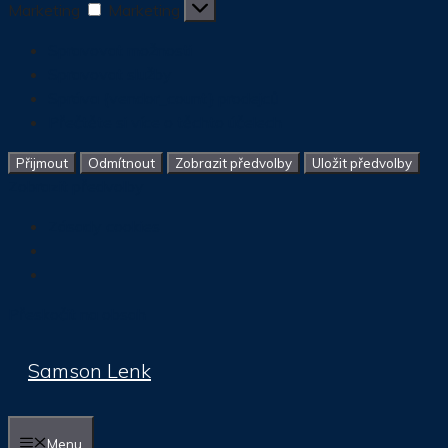
Marketing
Marketing
Spravovat možnosti
Spravovat služby
Správa {vendor_count} prodejců
Přečtěte si více o těchto účelech
Přijmout
Odmítnout
Zobrazit předvolby
Uložit předvolby
Zobrazit předvolby
Zásady cookies
Přeskočit na obsah
Samson Lenk
Menu