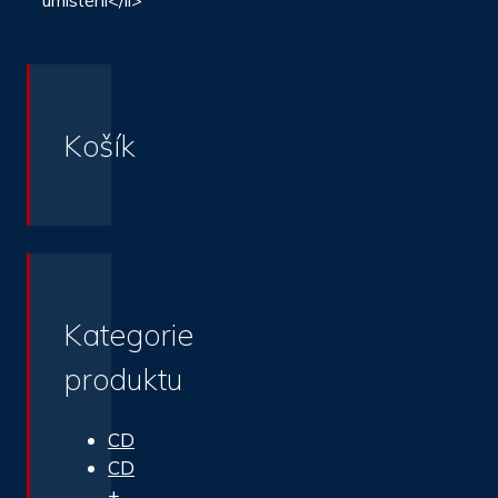
umístění</li>
Košík
Kategorie
produktu
CD
CD
+