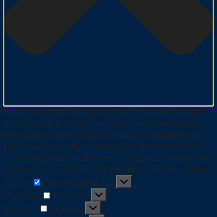
Abychom poskytli co nejlepší služby, používáme k ukládání
a/nebo přístupu k informacím o zařízení, technologie jako
jsou soubory cookies. Souhlas s těmito technologiemi nám
umožní zpracovávat údaje, jako je chování při procházení
nebo jedinečná ID na tomto webu. Nesouhlas nebo odvolání
souhlasu může nepříznivě ovlivnit určité vlastnosti a funkce.
Funkční
Funkční
Vždy aktivní
Předvolby
Předvolby
Statistiky
Statistiky