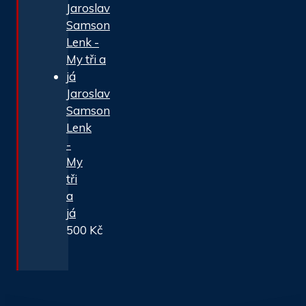
Jaroslav
Samson
Lenk
-
My
tři
a
já
500
Kč