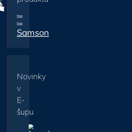
Hop
trop
Samson
Novinky
v
E-
šupu