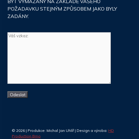
BÝT VYMAZÁNY NA ZÁKLADĚ VAŠEHO
POŽADAVKU STEJNÝM ZPŮSOBEM JAKO BYLY
ZADÁNY.
© 2026 | Produkce: Michal Jan Uhlíř | Design a výroba:
HD
Production Brno