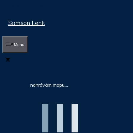
Přeskočit na obsah
Samson Lenk
Menu
0
nahrávám mapu....