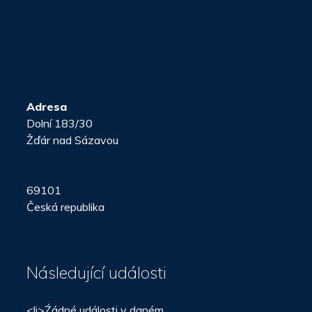
Adresa
Dolní 183/30
Žďár nad Sázavou
69101
Česká republika
Následující události
<li>Źádné události v daném