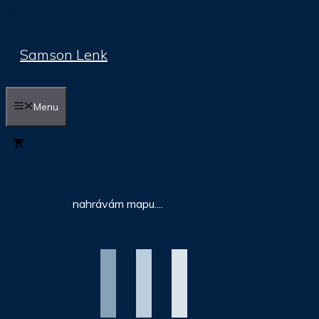
Přeskočit na obsah
Samson Lenk
Menu
0
nahrávám mapu....