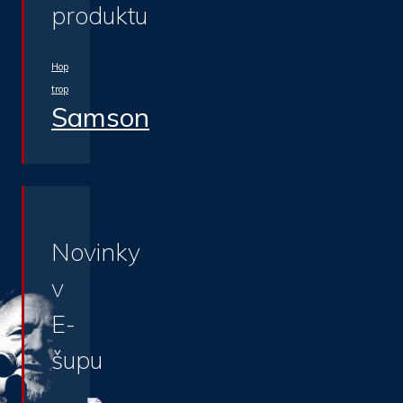
produktu
Hop
trop
Samson
Novinky
v
E-
šupu