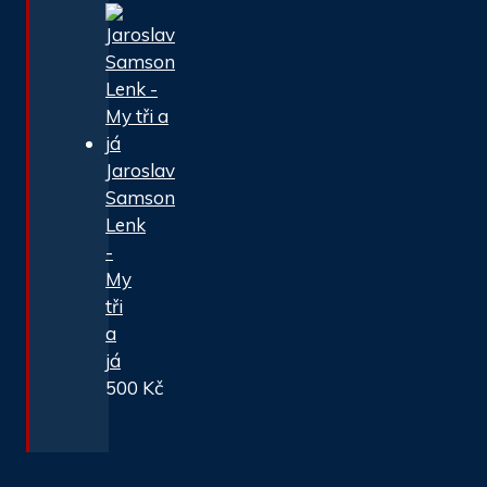
Jaroslav
Samson
Lenk
-
My
tři
a
já
500
Kč