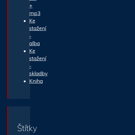
+
mp3
Ke
stažení
-
alba
Ke
stažení
-
skladby
Kniha
Štítky