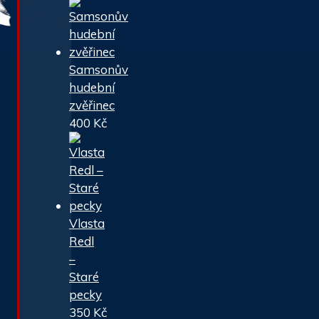
Samsonův
hudební
zvěřinec
400
Kč
Vlasta
Redl
–
Staré
pecky
350
Kč