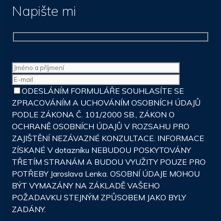
Napište mi
ODESLÁNÍM FORMULÁŘE SOUHLASÍTE SE
ZPRACOVÁNÍM A UCHOVÁNÍM OSOBNÍCH ÚDAJŮ
PODLE ZÁKONA Č. 101/2000 SB., ZÁKON O
OCHRANĚ OSOBNÍCH ÚDAJŮ V ROZSAHU PRO
ZAJIŠTĚNÍ NEZÁVAZNÉ KONZULTACE. INFORMACE
ZÍSKANÉ V dotazníku NEBUDOU POSKYTOVÁNY
TŘETÍM STRANÁM A BUDOU VYUŽITY POUZE PRO
POTŘEBY Jaroslava Lenka. OSOBNÍ ÚDAJE MOHOU
BÝT VYMAZÁNY NA ZÁKLADĚ VAŠEHO
POŽADAVKU STEJNÝM ZPŮSOBEM JAKO BYLY
ZADÁNY.