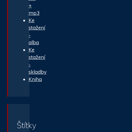
+
mp3
Ke
stažení
-
alba
Ke
stažení
-
skladby
Kniha
Štítky