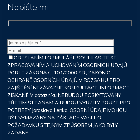
Napište mi
ODESLÁNÍM FORMULÁŘE SOUHLASÍTE SE
ZPRACOVÁNÍM A UCHOVÁNÍM OSOBNÍCH ÚDAJŮ
PODLE ZÁKONA Č. 101/2000 SB., ZÁKON O
OCHRANĚ OSOBNÍCH ÚDAJŮ V ROZSAHU PRO
ZAJIŠTĚNÍ NEZÁVAZNÉ KONZULTACE. INFORMACE
ZÍSKANÉ V dotazníku NEBUDOU POSKYTOVÁNY
TŘETÍM STRANÁM A BUDOU VYUŽITY POUZE PRO
POTŘEBY Jaroslava Lenka. OSOBNÍ ÚDAJE MOHOU
BÝT VYMAZÁNY NA ZÁKLADĚ VAŠEHO
POŽADAVKU STEJNÝM ZPŮSOBEM JAKO BYLY
ZADÁNY.