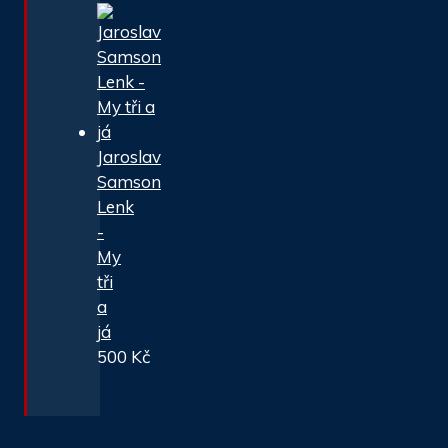
Jaroslav
Samson
Lenk
-
My
tři
a
já
500
Kč