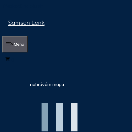
Přeskočit na obsah
Samson Lenk
Menu
0
nahrávám mapu....