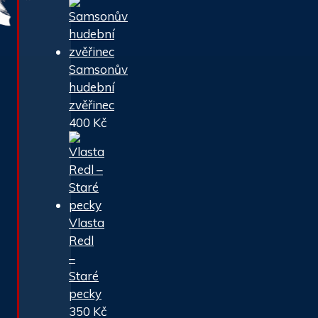
Samsonův
hudební
zvěřinec
400
Kč
Vlasta
Redl
–
Staré
pecky
350
Kč