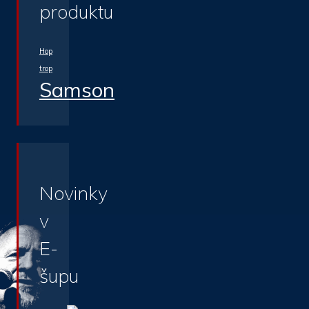
produktu
Hop
trop
Samson
Novinky
v
E-
šupu