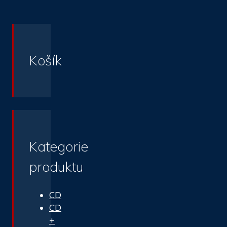
Košík
Kategorie
produktu
CD
CD
+