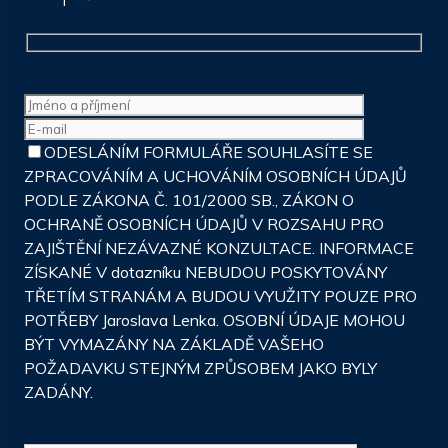
ODESLÁNÍM FORMULÁŘE SOUHLASÍTE SE
ZPRACOVÁNÍM A UCHOVÁNÍM OSOBNÍCH ÚDAJŮ
PODLE ZÁKONA Č. 101/2000 SB., ZÁKON O
OCHRANĚ OSOBNÍCH ÚDAJŮ V ROZSAHU PRO
ZAJIŠTĚNÍ NEZÁVAZNÉ KONZULTACE. INFORMACE
ZÍSKANÉ V dotazníku NEBUDOU POSKYTOVÁNY
TŘETÍM STRANÁM A BUDOU VYUŽITY POUZE PRO
POTŘEBY Jaroslava Lenka. OSOBNÍ ÚDAJE MOHOU
BÝT VYMAZÁNY NA ZÁKLADĚ VAŠEHO
POŽADAVKU STEJNÝM ZPŮSOBEM JAKO BYLY
ZADÁNY.