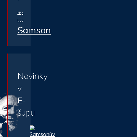
Hop
trop
Samson
Novinky
v
E-
šupu