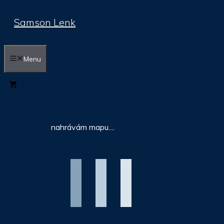
Přeskočit
Samson Lenk
na
obsah
Menu
0
nahrávám mapu....