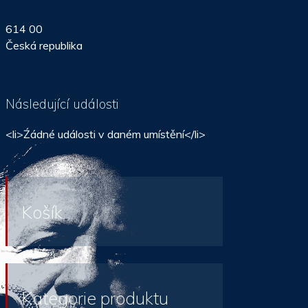
614 00
Česká republika
Následující události
<li>Źádné události v daném umístění</li>
Košík
Kategorie produktu