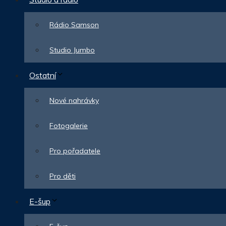
Rádio Samson
Studio Jumbo
Ostatní
Nové nahrávky
Fotogalerie
Pro pořadatele
Pro děti
E-šup