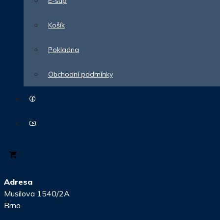
E-šup
Košík
Pokladna
Obchodní podmínky
0
Adresa
Musilova 1540/2A
Brno