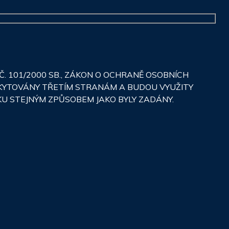
 101/2000 SB., ZÁKON O OCHRANĚ OSOBNÍCH
SKYTOVÁNY TŘETÍM STRANÁM A BUDOU VYUŽITY
KU STEJNÝM ZPŮSOBEM JAKO BYLY ZADÁNY.