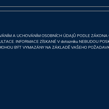
NÍM A UCHOVÁNÍM OSOBNÍCH ÚDAJŮ PODLE ZÁKONA Č.
ULTACE. INFORMACE ZÍSKANÉ V dotazníku NEBUDOU PO
JE MOHOU BÝT VYMAZÁNY NA ZÁKLADĚ VAŠEHO POŽADAV