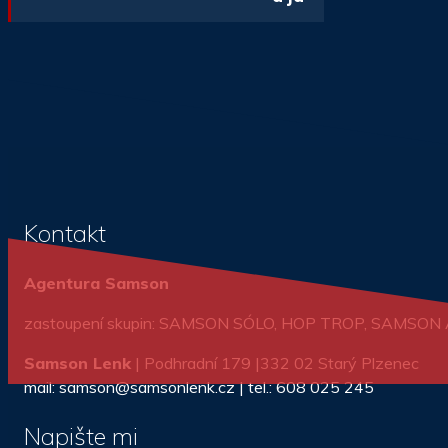
Kontakt
Agentura Samson
zastoupení skupin: SAMSON SÓLO, HOP TROP, SAMSO
Samson Lenk
| Podhradní 179 |332 02 Starý Plzenec
mail: samson@samsonlenk.cz | tel.: 608 025 245
Napište mi