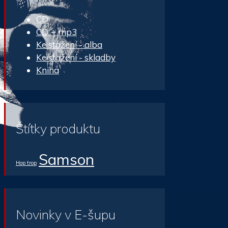
CD
CD + mp3
Ke stažení - alba
Ke stažení - skladby
Kniha
Štítky produktu
Samson
Hop trop
Novinky v E-šupu