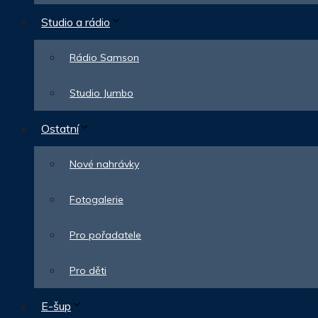
Studio a rádio
Rádio Samson
Studio Jumbo
Ostatní
Nové nahrávky
Fotogalerie
Pro pořadatele
Pro děti
E-šup