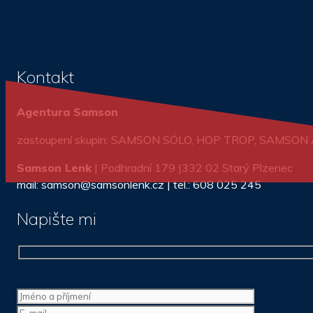
Kontakt
Agentura Samson
zastoupení skupin: SAMSON SÓLO, HOP TROP, SAMSO
Samson Lenk
| Podhradní 179 |332 02 Starý Plzenec
mail: samson@samsonlenk.cz | tel.: 608 025 245
Napište mi