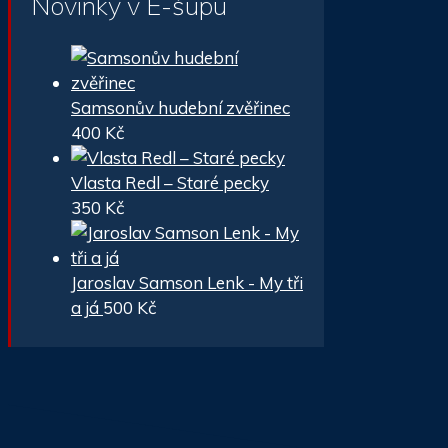
Novinky v E-šupu
Samsonův hudební zvěřinec
400
Kč
Vlasta Redl – Staré pecky
350
Kč
Jaroslav Samson Lenk - My tři
a já
500
Kč