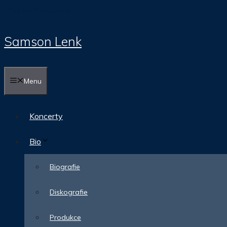
Přeskočit na obsah
Samson Lenk
Menu
Koncerty
Bio
Biografie
Diskografie
Produkce