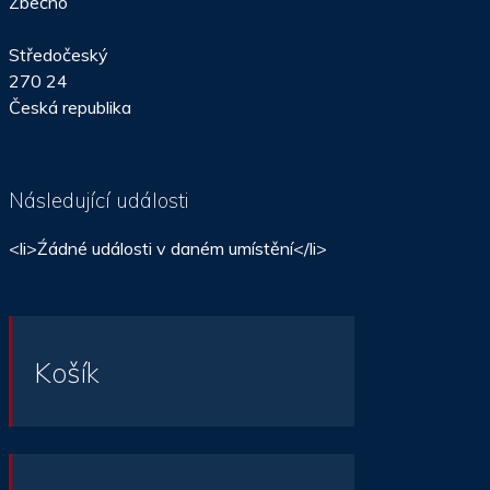
Zbečno
Středočeský
270 24
Česká republika
Následující události
<li>Źádné události v daném umístění</li>
Košík