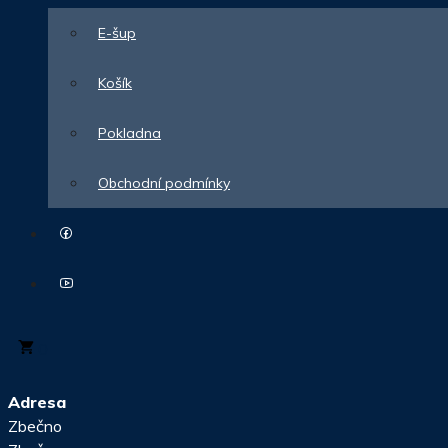
E-šup
Košík
Pokladna
Obchodní podmínky
0
Adresa
Zbečno