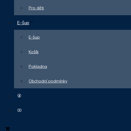
Pro děti
E-šup
E-šup
Košík
Pokladna
Obchodní podmínky
0