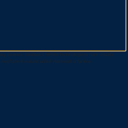
ubory cookies. Souhlas s těmito technologiemi nám umožní
příznivě ovlivnit určité vlastnosti a funkce.