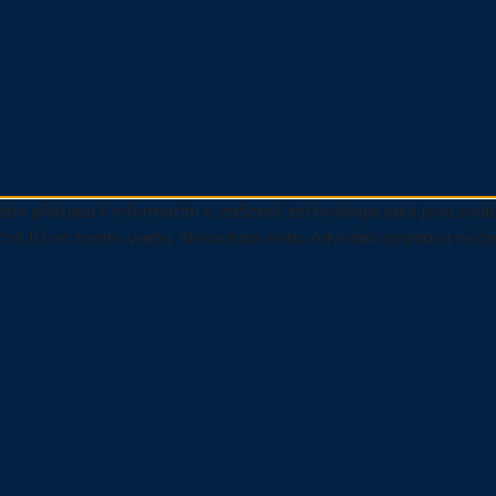
ebo přístupu k informacím o zařízení, technologie jako jsou so
čná ID na tomto webu. Nesouhlas nebo odvolání souhlasu může ne