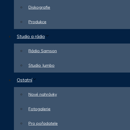
Diskografie
Produkce
Studio a rádio
Rádio Samson
Studio Jumbo
Ostatní
Nové nahrávky
Fotogalerie
Pro pořadatele