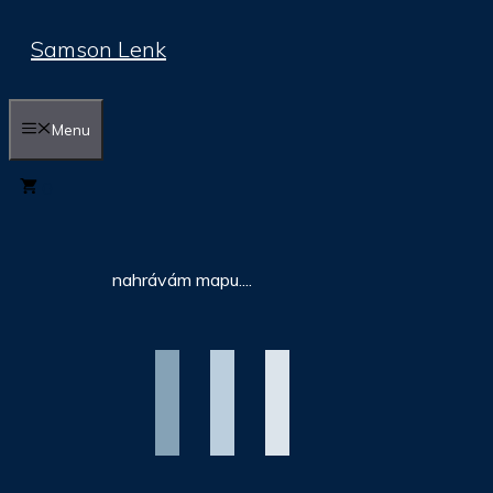
Přeskočit
Samson Lenk
na
obsah
Menu
0
nahrávám mapu....