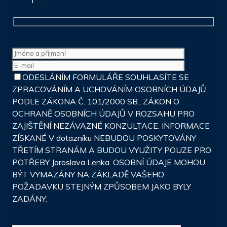
ODESLÁNÍM FORMULÁŘE SOUHLASÍTE SE
ZPRACOVÁNÍM A UCHOVÁNÍM OSOBNÍCH ÚDAJŮ
PODLE ZÁKONA Č. 101/2000 SB., ZÁKON O
OCHRANĚ OSOBNÍCH ÚDAJŮ V ROZSAHU PRO
ZAJIŠTĚNÍ NEZÁVAZNÉ KONZULTACE. INFORMACE
ZÍSKANÉ V dotazníku NEBUDOU POSKYTOVÁNY
TŘETÍM STRANÁM A BUDOU VYUŽITY POUZE PRO
POTŘEBY Jaroslava Lenka. OSOBNÍ ÚDAJE MOHOU
BÝT VYMAZÁNY NA ZÁKLADĚ VAŠEHO
POŽADAVKU STEJNÝM ZPŮSOBEM JAKO BYLY
ZADÁNY.