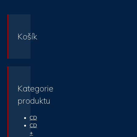
Košík
Kategorie
produktu
CD
CD
+