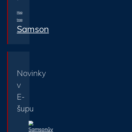
Hop
trop
Samson
Novinky
v
E-
šupu