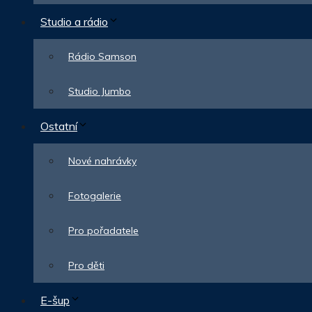
Studio a rádio
Rádio Samson
Studio Jumbo
Ostatní
Nové nahrávky
Fotogalerie
Pro pořadatele
Pro děti
E-šup