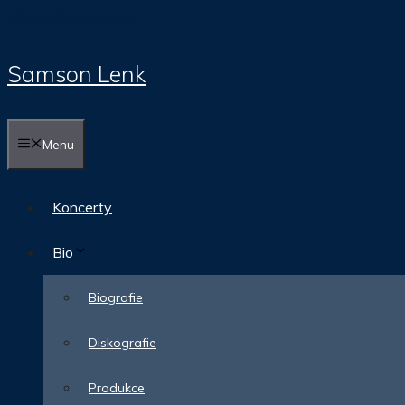
Přeskočit na obsah
Samson Lenk
Menu
Koncerty
Bio
Biografie
Diskografie
Produkce