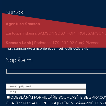
Kontakt
Agentura Samson
zastoupení skupin: SAMSON SÓLO, HOP TROP, SAMSO
Samson Lenk
| Podhradní 179 |332 02 Starý Plzenec
mail: samson@samsonlenk.cz | tel.: 608 025 245
Napište mi
ODESLÁNÍM FORMULÁŘE SOUHLASÍTE SE ZPRACOVÁ
ÚDAJŮ V ROZSAHU PRO ZAJIŠTĚNÍ NEZÁVAZNÉ KONZ