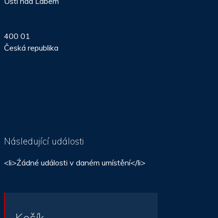
Ústí nad Labem
400 01
Česká republika
Následující události
<li>Źádné události v daném umístění</li>
Košík