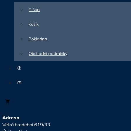
E-šup
Košík
Pokladna
Obchodní podmínky
0
Adresa
Velká hradební 619/33