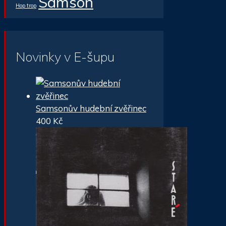
Samson
Hop trop
Novinky v E-šupu
Samsonův hudební zvěřinec
400
Kč