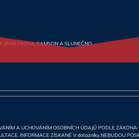
N A JEHO PARTA, SAMSON A SLUNEČNO
NÍM A UCHOVÁNÍM OSOBNÍCH ÚDAJŮ PODLE ZÁKONA Č.
ULTACE. INFORMACE ZÍSKANÉ V dotazníku NEBUDOU PO