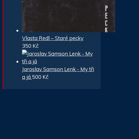
Vlasta Redl – Staré pecky
350
Kč
Jaroslav Samson Lenk - My tři
a já
500
Kč