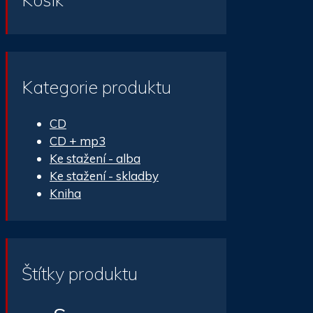
Kategorie produktu
CD
CD + mp3
Ke stažení - alba
Ke stažení - skladby
Kniha
Štítky produktu