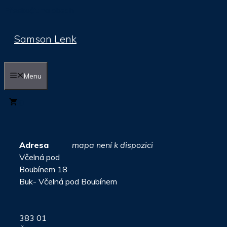
Přeskočit na obsah
Samson Lenk
Menu
0
Adresa
mapa není k dispozici
Včelná pod
Boubínem 18
Buk- Včelná pod Boubínem
383 01