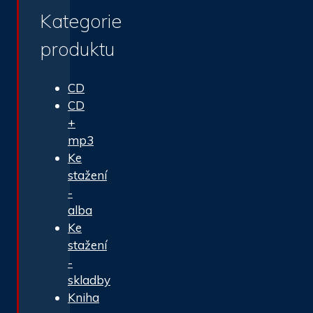
Kategorie
produktu
CD
CD
+
mp3
Ke
stažení
-
alba
Ke
stažení
-
skladby
Kniha