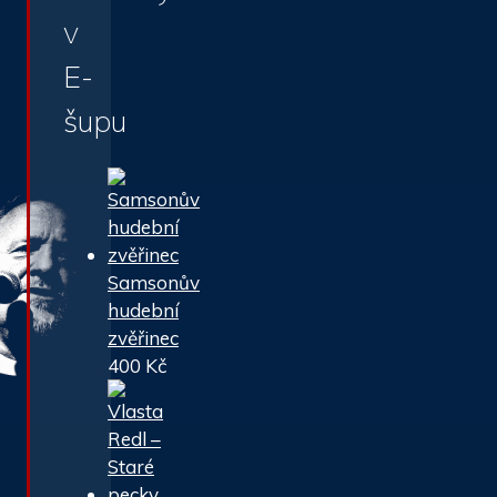
v
E-
šupu
Samsonův
hudební
zvěřinec
400
Kč