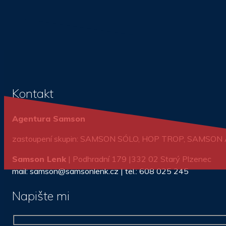
Kontakt
Agentura Samson
zastoupení skupin: SAMSON SÓLO, HOP TROP, SAMSO
Samson Lenk
| Podhradní 179 |332 02 Starý Plzenec
mail: samson@samsonlenk.cz | tel.: 608 025 245
Napište mi