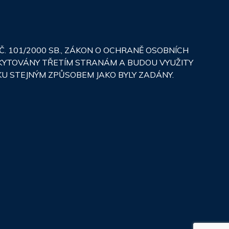
 101/2000 SB., ZÁKON O OCHRANĚ OSOBNÍCH
SKYTOVÁNY TŘETÍM STRANÁM A BUDOU VYUŽITY
KU STEJNÝM ZPŮSOBEM JAKO BYLY ZADÁNY.