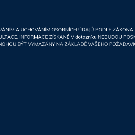
NÍM A UCHOVÁNÍM OSOBNÍCH ÚDAJŮ PODLE ZÁKONA Č.
ULTACE. INFORMACE ZÍSKANÉ V dotazníku NEBUDOU PO
JE MOHOU BÝT VYMAZÁNY NA ZÁKLADĚ VAŠEHO POŽADAV