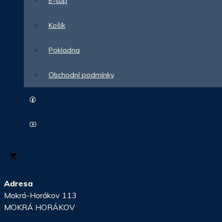
E-šup
Košík
Pokladna
Obchodní podmínky
0
Adresa
Mokrá-Horákov 113
MOKRÁ HORÁKOV