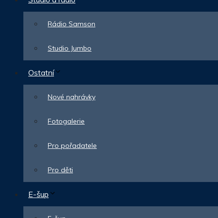
Rádio Samson
Studio Jumbo
Ostatní
Nové nahrávky
Fotogalerie
Pro pořadatele
Pro děti
E-šup