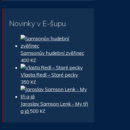
Novinky v E-šupu
Samsonův hudební zvěřinec
400
Kč
Vlasta Redl – Staré pecky
350
Kč
Jaroslav Samson Lenk - My tři
a já
500
Kč