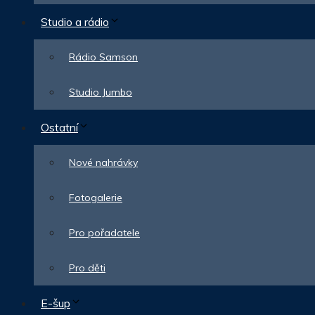
Studio a rádio
Rádio Samson
Studio Jumbo
Ostatní
Nové nahrávky
Fotogalerie
Pro pořadatele
Pro děti
E-šup