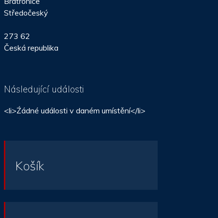
Bratronice
Středočeský
273 62
Česká republika
Následující události
<li>Źádné události v daném umístění</li>
Košík