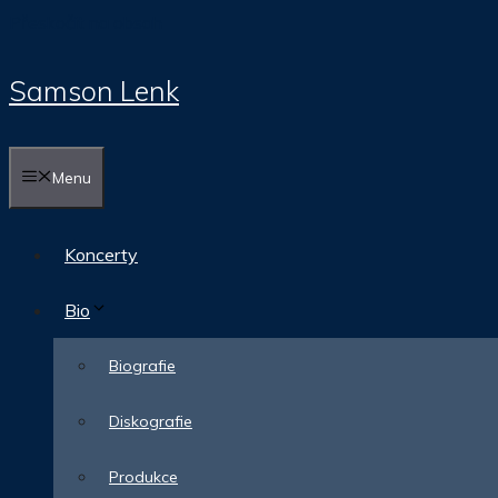
Přeskočit na obsah
Samson Lenk
Menu
Koncerty
Bio
Biografie
Diskografie
Produkce