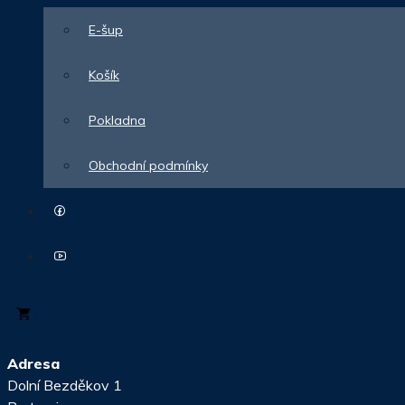
E-šup
Košík
Pokladna
Obchodní podmínky
0
Adresa
Dolní Bezděkov 1