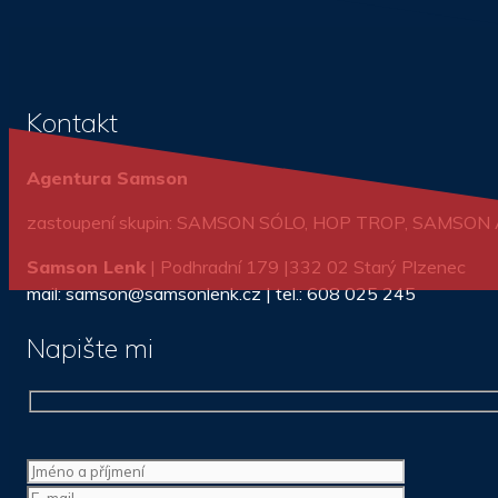
Kontakt
Agentura Samson
zastoupení skupin: SAMSON SÓLO, HOP TROP, SAMSO
Samson Lenk
| Podhradní 179 |332 02 Starý Plzenec
mail: samson@samsonlenk.cz | tel.: 608 025 245
Napište mi