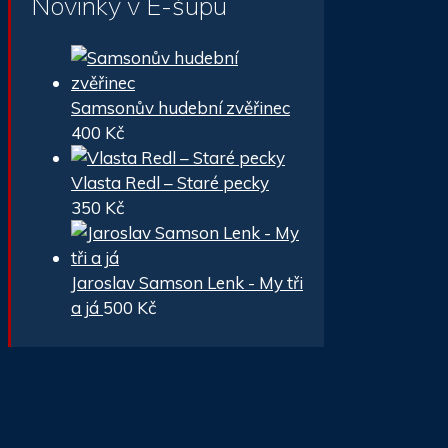
Novinky v E-šupu
Samsonův hudební zvěřinec
400
Kč
Vlasta Redl – Staré pecky
350
Kč
Jaroslav Samson Lenk - My tři
a já
500
Kč