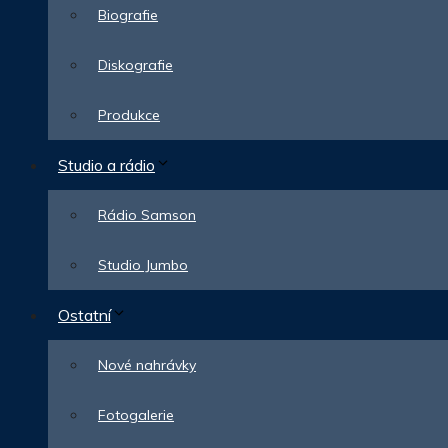
Biografie
Diskografie
Produkce
Studio a rádio
Rádio Samson
Studio Jumbo
Ostatní
Nové nahrávky
Fotogalerie