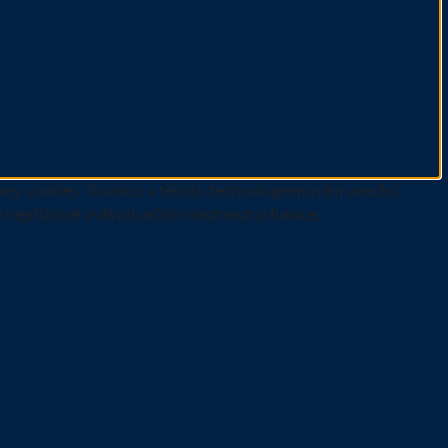
ubory cookies. Souhlas s těmito technologiemi nám umožní
příznivě ovlivnit určité vlastnosti a funkce.