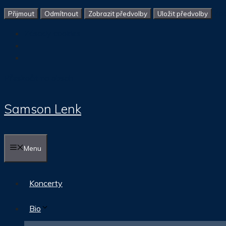
Zob
Přijmout
Odmítnout
Zobrazit předvolby
Uložit předvolby
Zásady cookies
Přeskočit na obsah
Samson Lenk
Menu
Koncerty
Bio