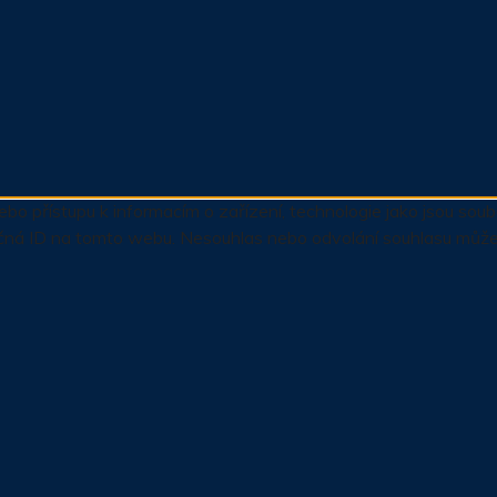
ebo přístupu k informacím o zařízení, technologie jako jsou so
čná ID na tomto webu. Nesouhlas nebo odvolání souhlasu může ne