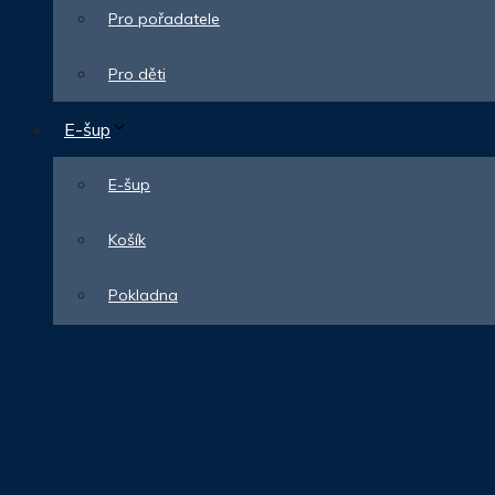
Pro pořadatele
Pro děti
E-šup
E-šup
Košík
Pokladna
Obchodní podmínky