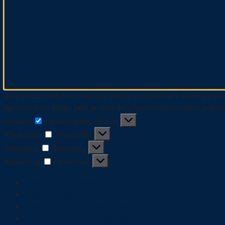
Abychom poskytli co nejlepší služby, používáme k ukládání a/n
zpracovávat údaje, jako je chování při procházení nebo jedine
Funkční
Funkční
Vždy aktivní
Předvolby
Předvolby
Statistiky
Statistiky
Marketing
Marketing
Spravovat možnosti
Spravovat služby
Správa {vendor_count} prodejců
Přečtěte si více o těchto účelech