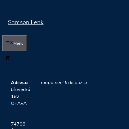
Přeskočit na obsah
Samson Lenk
Menu
0
Adresa
mapa není k dispozici
bílovecká
182
OPAVA
74706