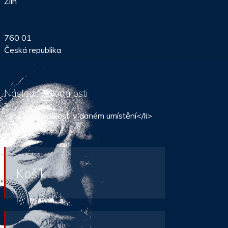
Zlín
760 01
Česká republika
Následující události
<li>Źádné události v daném umístění</li>
Košík