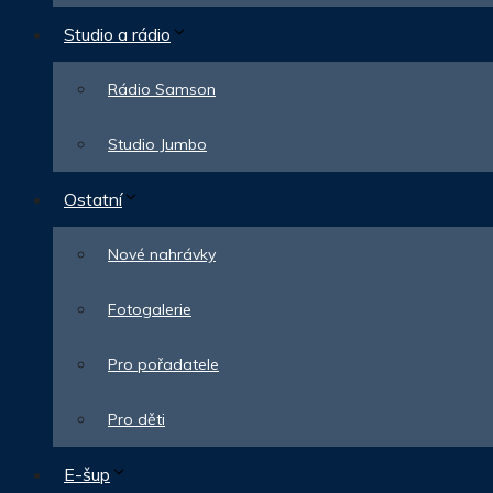
Studio a rádio
Rádio Samson
Studio Jumbo
Ostatní
Nové nahrávky
Fotogalerie
Pro pořadatele
Pro děti
E-šup