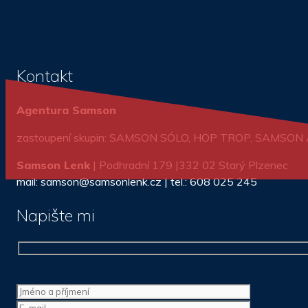
Kontakt
Agentura Samson
zastoupení skupin: SAMSON SÓLO, HOP TROP, SAMSO
Samson Lenk
| Podhradní 179 |332 02 Starý Plzenec
mail: samson@samsonlenk.cz | tel.: 608 025 245
Napište mi