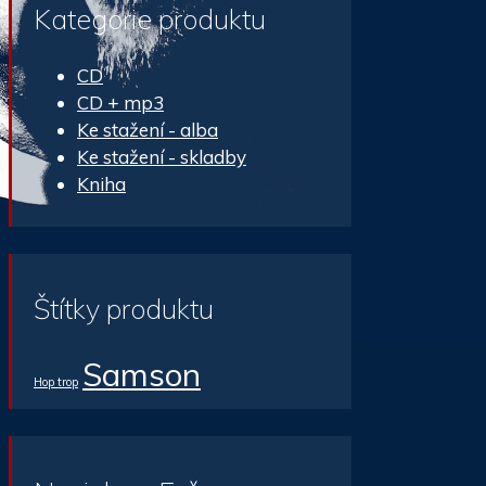
Kategorie produktu
CD
CD + mp3
Ke stažení - alba
Ke stažení - skladby
Kniha
Štítky produktu
Samson
Hop trop