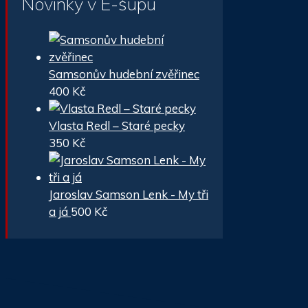
Novinky v E-šupu
Samsonův hudební zvěřinec
400
Kč
Vlasta Redl – Staré pecky
350
Kč
Jaroslav Samson Lenk - My tři
a já
500
Kč