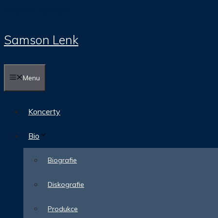
Přeskočit na obsah
Samson Lenk
Menu
Koncerty
Bio
Biografie
Diskografie
Produkce