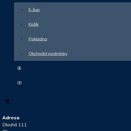
E-šup
Košík
Pokladna
Obchodní podmínky
0
Adresa
Dlouhá 111