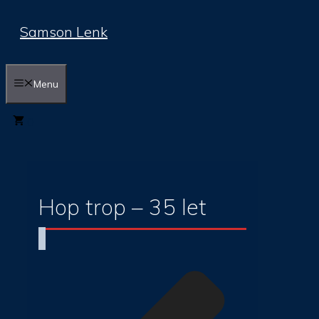
Přeskočit
Samson Lenk
na
obsah
Menu
0
Hop trop – 35 let